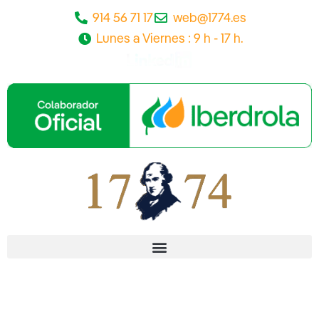
Ir
914 56 71 17
web@1774.es
al
Lunes a Viernes : 9 h - 17 h.
contenido