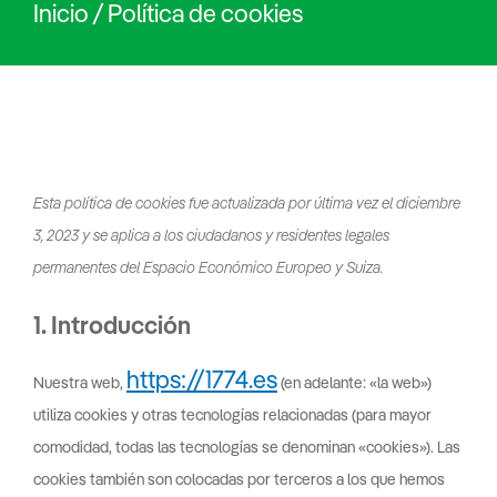
Inicio
/
Política de cookies
Consent
Consent
Consent
Consent
Consent
Consent
Consent
Consent
Consent
Consent
Consent
Esta política de cookies fue actualizada por última vez el diciembre
to
to
to
to
to
to
to
to
to
to
to
3, 2023 y se aplica a los ciudadanos y residentes legales
service
service
service
service
service
service
service
service
service
service
service
permanentes del Espacio Económico Europeo y Suiza.
wistia
elementor
woocommerce
google-
wordpress
wordfence
google-
google-
google-
youtube
varios
1. Introducción
analytics
fonts
recaptcha
maps
https://1774.es
Nuestra web,
(en adelante: «la web»)
utiliza cookies y otras tecnologías relacionadas (para mayor
comodidad, todas las tecnologías se denominan «cookies»). Las
cookies también son colocadas por terceros a los que hemos