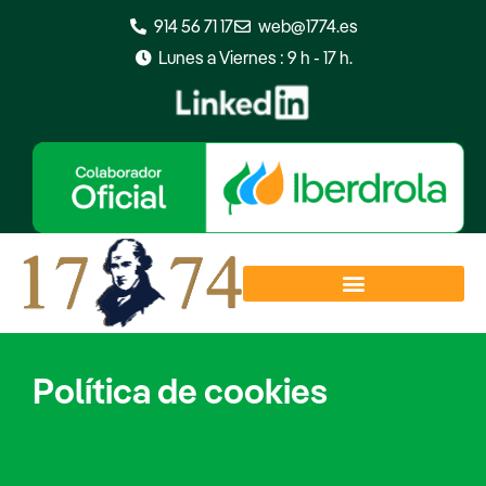
Ir
914 56 71 17
web@1774.es
al
Lunes a Viernes : 9 h - 17 h.
contenido
Política de cookies