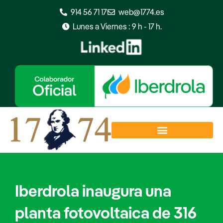
Ir
914 56 71 17
web@1774.es
al
Lunes a Viernes : 9 h - 17 h.
contenido
Iberdrola inaugura una
planta fotovoltaica de 316