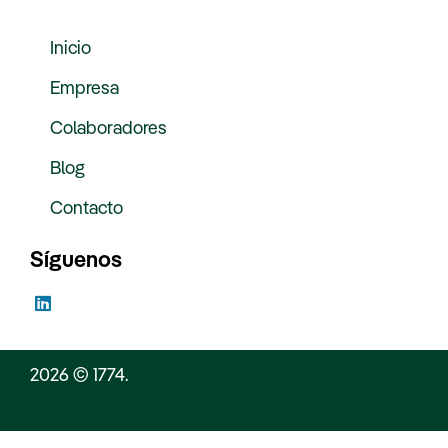
Inicio
Empresa
Colaboradores
Blog
Contacto
Síguenos
L
i
n
k
e
2026 © 1774.
d
i
n