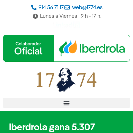
Ir
914 56 71 17
web@1774.es
al
Lunes a Viernes : 9 h - 17 h.
contenido
Iberdrola gana 5.307