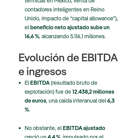
térmicas en México, venta de
contadores inteligentes en Reino
Unido, impacto de “capital allowance”),
el
beneficio neto ajustado sube un
16,6 %
, alcanzando 5.116,1 millones.
Evolución de EBITDA
e ingresos
El
EBITDA
(resultado bruto de
explotación) fue de
12.438,2 millones
de euros
, una caída interanual del
6,3
%
.
No obstante, el
EBITDA ajustado
creció un
4,4 %
, impulsado por el