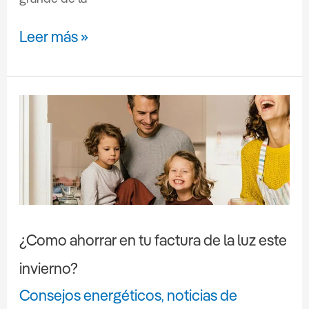
Leer más »
¿Como
ahorrar
en
tu
factura
de
la
¿Como ahorrar en tu factura de la luz este
luz
este
invierno?
invierno?
Consejos energéticos
noticias de
,