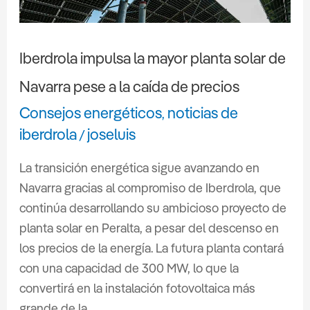
la
mayor
planta
Iberdrola impulsa la mayor planta solar de
solar
Navarra pese a la caída de precios
de
Navarra
Consejos energéticos
noticias de
,
pese
iberdrola
joseluis
/
a
La transición energética sigue avanzando en
la
Navarra gracias al compromiso de Iberdrola, que
caída
continúa desarrollando su ambicioso proyecto de
de
planta solar en Peralta, a pesar del descenso en
precios
los precios de la energía. La futura planta contará
con una capacidad de 300 MW, lo que la
convertirá en la instalación fotovoltaica más
grande de la