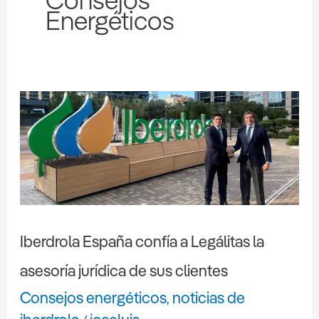
Energéticos
Iberdrola
España
confía
a
Legálitas
la
asesoría
Iberdrola España confía a Legálitas la
jurídica
de
asesoría jurídica de sus clientes
sus
Consejos energéticos
noticias de
,
clientes