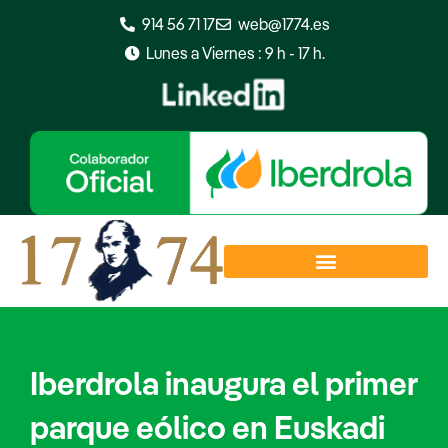
Ir
914 56 71 17
web@1774.es
al
Lunes a Viernes : 9 h - 17 h.
contenido
Iberdrola inaugura el primer
parque eólico en Euskadi