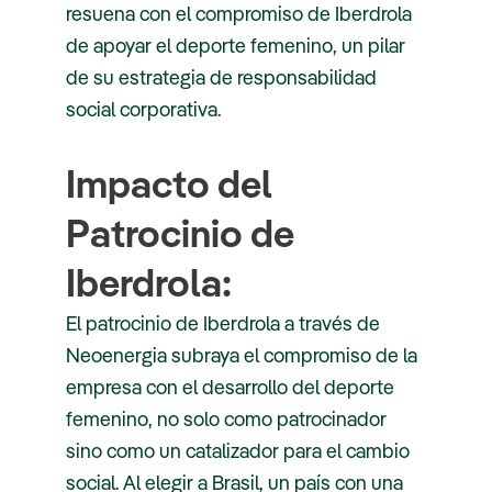
resuena con el compromiso de Iberdrola
de apoyar el deporte femenino, un pilar
de su estrategia de responsabilidad
social corporativa.
Impacto del
Patrocinio de
Iberdrola:
El patrocinio de Iberdrola a través de
Neoenergia subraya el compromiso de la
empresa con el desarrollo del deporte
femenino, no solo como patrocinador
sino como un catalizador para el cambio
social. Al elegir a Brasil, un país con una