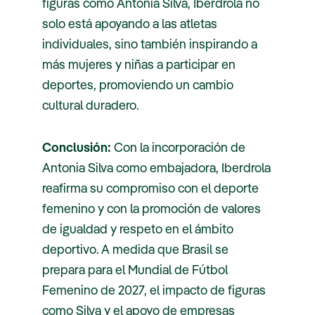
figuras como Antonia Silva, Iberdrola no
solo está apoyando a las atletas
individuales, sino también inspirando a
más mujeres y niñas a participar en
deportes, promoviendo un cambio
cultural duradero.
Conclusión:
Con la incorporación de
Antonia Silva como embajadora, Iberdrola
reafirma su compromiso con el deporte
femenino y con la promoción de valores
de igualdad y respeto en el ámbito
deportivo. A medida que Brasil se
prepara para el Mundial de Fútbol
Femenino de 2027, el impacto de figuras
como Silva y el apoyo de empresas