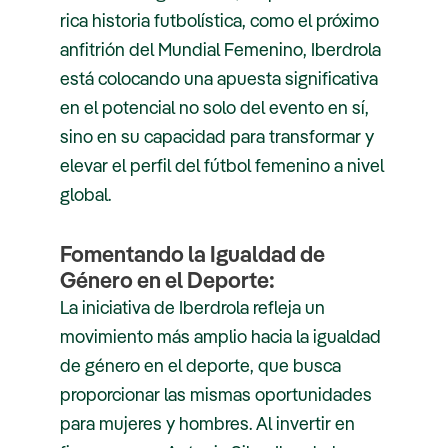
rica historia futbolística, como el próximo
anfitrión del Mundial Femenino, Iberdrola
está colocando una apuesta significativa
en el potencial no solo del evento en sí,
sino en su capacidad para transformar y
elevar el perfil del fútbol femenino a nivel
global.
Fomentando la Igualdad de
Género en el Deporte:
La iniciativa de Iberdrola refleja un
movimiento más amplio hacia la igualdad
de género en el deporte, que busca
proporcionar las mismas oportunidades
para mujeres y hombres. Al invertir en